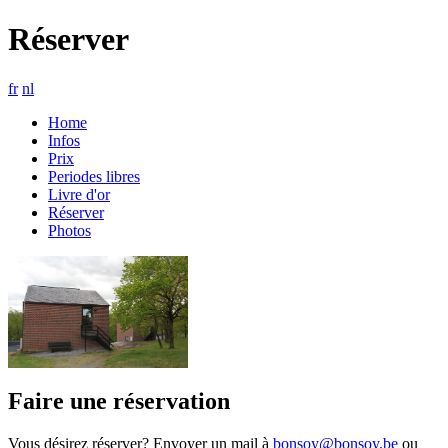
Réserver
fr
nl
Home
Infos
Prix
Periodes libres
Livre d'or
Réserver
Photos
Faire une réservation
Vous désirez réserver? Envoyer un mail à
bonsoy@bonsoy.be
ou