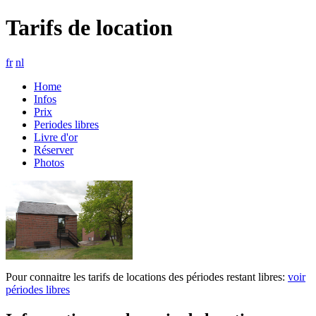
Tarifs de location
fr
nl
Home
Infos
Prix
Periodes libres
Livre d'or
Réserver
Photos
Pour connaitre les tarifs de locations des périodes restant libres:
voir
périodes libres