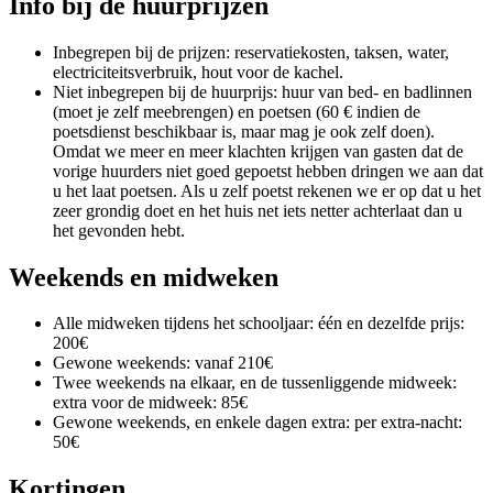
Info bij de huurprijzen
Inbegrepen bij de prijzen: reservatiekosten, taksen, water,
electriciteitsverbruik, hout voor de kachel.
Niet inbegrepen bij de huurprijs: huur van bed- en badlinnen
(moet je zelf meebrengen) en poetsen (60 € indien de
poetsdienst beschikbaar is, maar mag je ook zelf doen).
Omdat we meer en meer klachten krijgen van gasten dat de
vorige huurders niet goed gepoetst hebben dringen we aan dat
u het laat poetsen. Als u zelf poetst rekenen we er op dat u het
zeer grondig doet en het huis net iets netter achterlaat dan u
het gevonden hebt.
Weekends en midweken
Alle midweken tijdens het schooljaar: één en dezelfde prijs:
200€
Gewone weekends: vanaf 210€
Twee weekends na elkaar, en de tussenliggende midweek:
extra voor de midweek: 85€
Gewone weekends, en enkele dagen extra: per extra-nacht:
50€
Kortingen